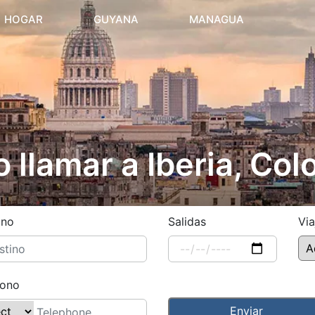
(current)
HOGAR
GUYANA
MANAGUA
llamar a Iberia, Co
ino
Salidas
Via
fono