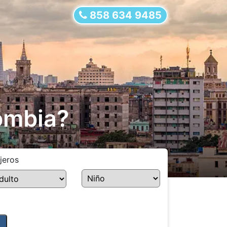
858 634 9485
lombia?
jeros