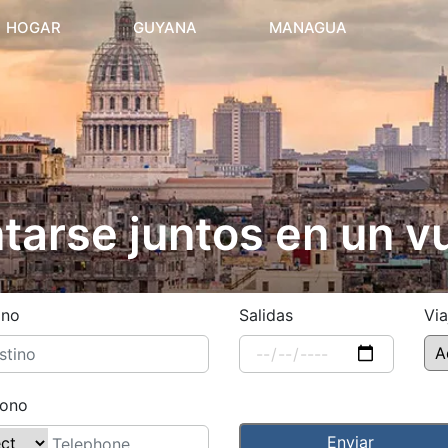
(current)
HOGAR
GUYANA
MANAGUA
arse juntos en un vu
ino
Salidas
Via
fono