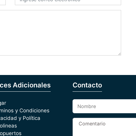
ces Adicionales
Contacto
gar
minos y Condiciones
vacidad y Política
olineas
opuertos