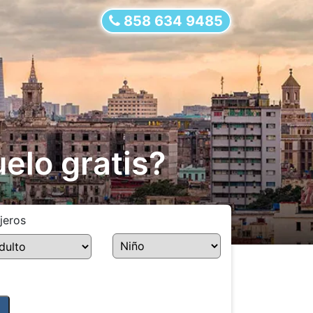
858 634 9485
elo gratis?
jeros