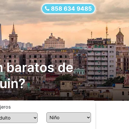
858 634 9485
n baratos de
uin?
jeros