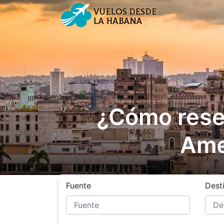
¿Cómo reser
Ame
Fuente
Dest