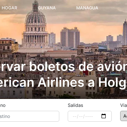
(current)
HOGAR
GUYANA
MANAGUA
var boletos de avió
rican Airlines a Holg
ino
Salidas
Via