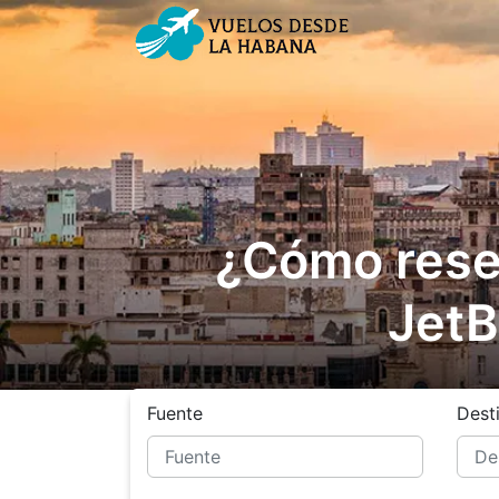
¿Cómo reser
JetB
Fuente
Dest