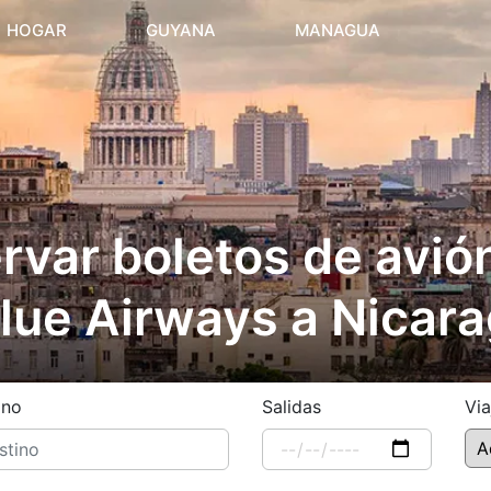
(current)
HOGAR
GUYANA
MANAGUA
var boletos de avió
lue Airways a Nicar
ino
Salidas
Via