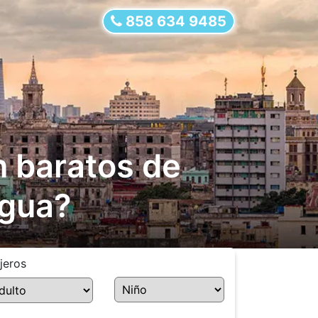
858 634 9485
n baratos de
agua?
jeros