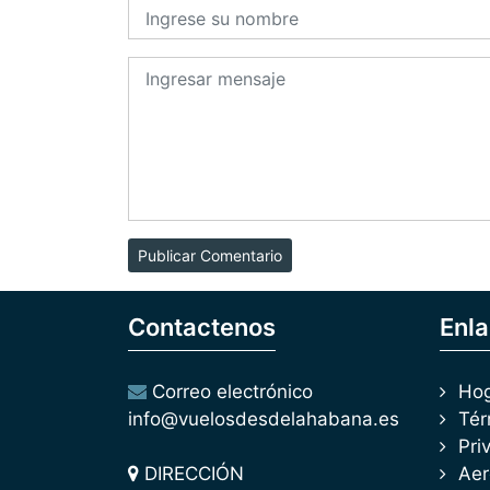
Publicar Comentario
Contactenos
Enla
Correo electrónico
Ho
info@vuelosdesdelahabana.es
Tér
Pri
DIRECCIÓN
Aer