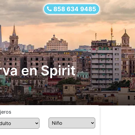
858 634 9485
va en Spirit
jeros