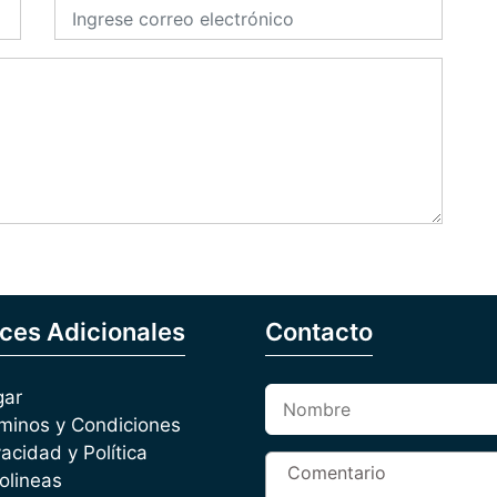
ces Adicionales
Contacto
gar
minos y Condiciones
vacidad y Política
olineas