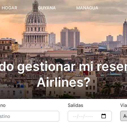
(current)
HOGAR
GUYANA
MANAGUA
 gestionar mi reser
Airlines?
ino
Salidas
Via