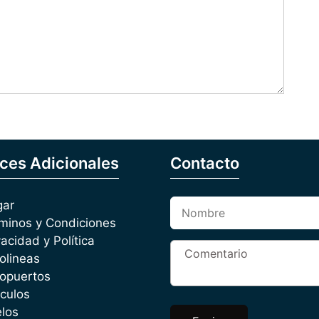
ces Adicionales
Contacto
gar
minos y Condiciones
vacidad y Política
olineas
opuertos
iculos
los