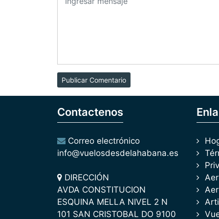
Publicar Comentario
Contactenos
Enla
Correo electrónico
Ho
info@vuelosdesdelahabana.es
Tér
Pri
DIRECCIÓN
Aer
AVDA CONSTITUCION
Aer
ESQUINA MELLA NIVEL 2 N
Art
101 SAN CRISTOBAL DO 9100
Vue