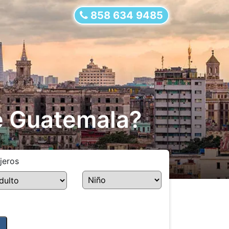
858 634 9485
e Guatemala?
jeros