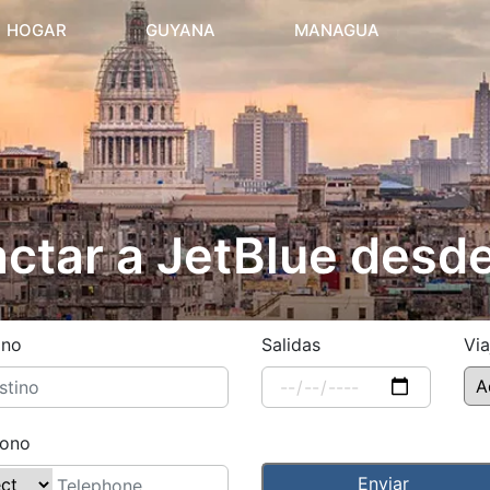
(current)
HOGAR
GUYANA
MANAGUA
ctar a JetBlue desd
ino
Salidas
Via
fono