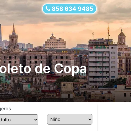
858 634 9485
oleto de Copa
jeros