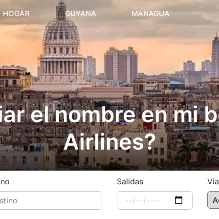
(current)
HOGAR
GUYANA
MANAGUA
ar el nombre en mi b
Airlines?
ino
Salidas
Via