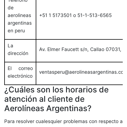
Teléfono
de
aerolineas
+51 1 5173501 o 51-1-513-6565
argentinas
en peru
La
Av. Elmer Faucett s/n, Callao 07031, P
dirección
El correo
ventasperu@aerolineasargentinas.co
electrónico
¿Cuáles son los horarios de
atención al cliente de
Aerolíneas Argentinas?
Para resolver cualesquier problemas con respecto a