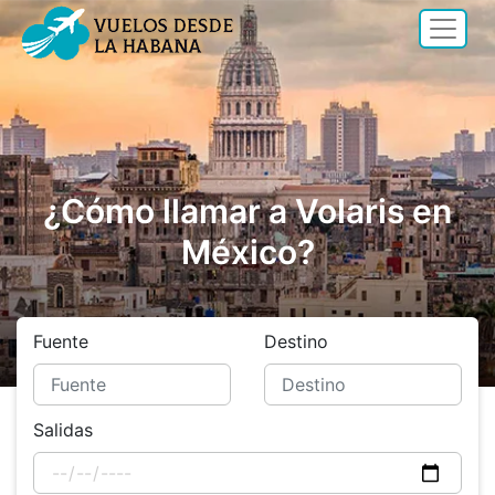
¿Cómo llamar a Volaris en
México?
Fuente
Destino
Salidas