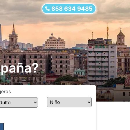
858 634 9485
spaña?
jeros