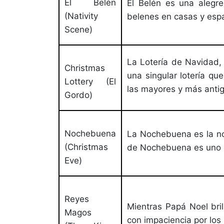
El Belén
El Belén es una alegre
(Nativity
belenes en casas y espa
Scene)
La Lotería de Navidad, 
Christmas
una singular lotería qu
Lottery (El
las mayores y más anti
Gordo)
Nochebuena
La Nochebuena es la no
(Christmas
de Nochebuena es uno 
Eve)
Reyes
Mientras Papá Noel bri
Magos
con impaciencia por los