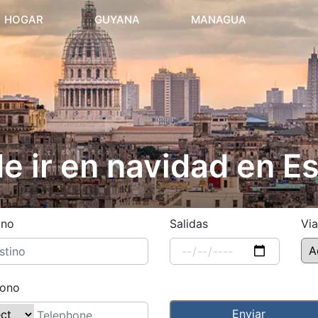
(current)
HOGAR
GUYANA
MANAGUA
e ir en navidad en E
ino
Salidas
Via
fono